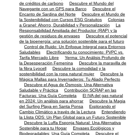
de créditos de carbono
Descubre el Mundo del
Navegante con un GPS para Barco
Descubre el
Encanto de Sardina del Norte
Descubre el Mundo de
la Sostenibilidad con Cursos ESG Gratuitos
Colonias
a Granel: Ahorro, Durabilidad y Personalización
La
Responsabilidad Ampliada del Productor (RAP) y la
gestión de residuos de envases
Descubre el potencial
de la bioenergía: una solución sostenible para el futuro
Control de Ruido: Un Enfoque Integral para Entornos
Saludables
Electrificando tu conocimiento: PVPC vs.
Tarifa Mercado Libre
Yerma: Un Análisis Profundo de
la Desesperación Femenina
Descubre la maravilla de
la fibra Lyocell
Descubre la comodidad y la
sostenibilidad con la ropa natural mujer
Descubre la
Mágica Mallas para Invernaderos: Tu Aliado Perfecto
Descubre el Agua de Ósmosis: Una Alternativa
Saludable y Práctica
Contribución SCRAP en las
Facturas: Una Guía Completa
El IVA del gas natural
en 2024: Un análisis para ahorrar
Descubre la Magia
del Surfing Playa en Santa Ponsa
Explorando el
Cambio Climático a través de la Lectura
Entendiendo
la Llista ODS: Un Plan Global para un Futuro Sostenible
Descubre la Luffa Esponja Natural: Una Alternativa
Sostenible para tu Hogar
Envases Ecológicos y
Biodegradables: Una Guía Completa
Descubre el