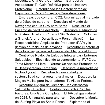
Mosquitos: Una Guía Completa
Barredoras
Aspiradoras: Tu Guía Definitiva para la Limpieza
Profesional
Entendiendo los Contenedores de
Cápsulas de Café: Consejos y Consideraciones
Empresas que compran CO2: Una mirada al mercado
de créditos de carbono
Descubre el Mundo del
Navegante con un GPS para Barco
Descubre el
Encanto de Sardina del Norte
Descubre el Mundo de
la Sostenibilidad con Cursos ESG Gratuitos
Colonias
a Granel: Ahorro, Durabilidad y Personalización
La
Responsabilidad Ampliada del Productor (RAP) y la
gestión de residuos de envases
Descubre el potencial
de la bioenergía: una solución sostenible para el futuro
Control de Ruido: Un Enfoque Integral para Entornos
Saludables
Electrificando tu conocimiento: PVPC vs.
Tarifa Mercado Libre
Yerma: Un Análisis Profundo de
la Desesperación Femenina
Descubre la maravilla de
la fibra Lyocell
Descubre la comodidad y la
sostenibilidad con la ropa natural mujer
Descubre la
Mágica Mallas para Invernaderos: Tu Aliado Perfecto
Descubre el Agua de Ósmosis: Una Alternativa
Saludable y Práctica
Contribución SCRAP en las
Facturas: Una Guía Completa
El IVA del gas natural
en 2024: Un análisis para ahorrar
Descubre la Magia
del Surfing Playa en Santa Ponsa
Explorando el